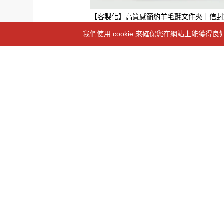
a 熱銷款 )
【客製化】高質感簡約羊毛氈文件夾｜信封
袋
我們使用 cookie 來確保您在網站上能
Line ID：@463sizcx
聯絡資訊
客服時間：週一至周五 08:30am - 17:30pm
信箱：xinchiogift@xc.ycgroup.tw
地址：台
關於我們
品牌介紹
防詐騙公告
隱私政策