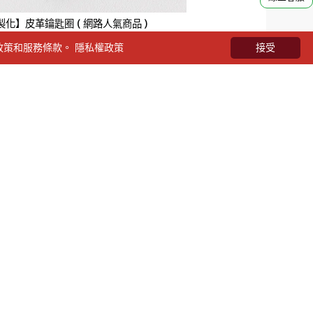
製化】皮革鑰匙圈 ( 網路人氣商品 )
【客製化】手機架 ( 同 l
私政策和服務條款。
隱私權政策
接受
訂購表單