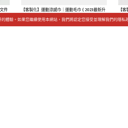
文件
【客製化】運動涼感巾｜運動毛巾 ( 2023最新升
【客
級款 )
獲得良好的體驗。如果您繼續使用本網站，我們將認定您接受並理解我們的隱
E-mail
北市內湖區行善路397號6樓