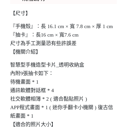
【尺寸】
『手機殼』：長 16.1 cm × 寬 7.8 cm × 厚 1 cm
『抽卡』：長16 cm × 寬7.6 cm
尺寸為手工測量恐有些許誤差
【機關介紹】
智慧型手機造型卡片_透明收納盒
內附9張抽卡如下：
待機畫面 * 1
通訊軟體對話框 * 4
社交軟體相簿 * 2 ( 適合黏貼照片 )
APP程式畫面 * 1 ( 迷你手翻卡小機關 ) 復古信
紙畫面 * 1
【適合的照片大小】